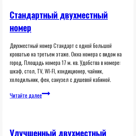
одной
большой
Стандартный двухместный
кроватью
номер
или
двумя
маленькими
Двухместный номер Стандарт с одной большой
кроватью на третьем этаже. Окна номера с видом на
город. Площадь номера 17 м. кв. Удобства в номере:
шкаф, стол, TV, WI-FI, кондиционер, чайник,
холодильник, фен, санузел с душевой кабиной.
Стандартный
Читайте далее
двухместный
номер
Улучшенный двухместный