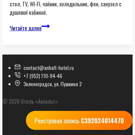
стол, TV, WI-FI, чайник, холодильник, фен, санузел с
душевой кабиной.
Двухместный
Читайте далее
номер
с
одной
большой
contact@anhalt-hotel.ru
кроватью
+7 (952) 110-94-46
Зеленоградск, ул. Пушкина 2
© 2026 Отель «Анхальт»
Реестровая запись
С392024014470